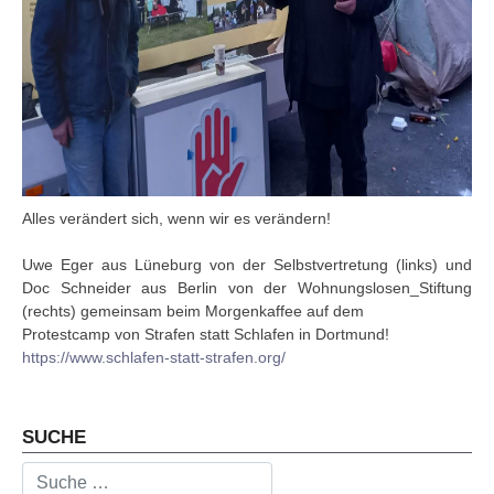
Alles verändert sich, wenn wir es verändern!
Uwe Eger aus Lüneburg von der Selbstvertretung (links) und
Doc Schneider aus Berlin von der Wohnungslosen_Stiftung
(rechts) gemeinsam beim Morgenkaffee auf dem
Protestcamp von Strafen statt Schlafen in Dortmund!
https://www.schlafen-statt-strafen.org/
Vorheriger Beitrag: 2023.02.06. - Berlin: Politike
Nächster Beitrag: 2023.01.28. -
Zurück
Weiter
SUCHE
Suchen