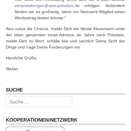
veranstaltungen@awo-potsdam.de
erfolgen. Außerdem
fänden wir es großartig, wenn ein Netzwerk-Mitglied einen
Wortbeitrag leisten könnte."
Also nutze die Chance, melde Dich bei Nicola Klusemann unter
der oben genannten email-Adresse an, fahre nach Potsdam,
melde Dich zu Wort, schilde klar und sachlich Deine Sicht der
Dinge und trage Deine Forderungen vor.
Herzliche Grüße,
Stefan
Vorheriger Beitrag: 2022.05.19. - Positionspapier
Nächster Beitrag: 2022.05.10. - N
Zurück
Weiter
SUCHE
Suchen
KOOPERATIONEN/NETZWERK