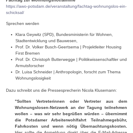
https://awo-potsdam.de/veranstaltung/fachtag-wohnungslos-ein-
schicksal/
Sprechen werden
Klara Geywitz (SPD), Bundesministerin für Wohnen,
Stadtentwicklung und Bauwesen,
Prof. Dr. Volker Busch-Geertsema | Projektleiter Housing
First Bremen
Prof. Dr. Christoph Butterwegge | Politikwissenschaftler und
Armutsforscher
Dr. Luisa Schneider | Anthropologin, forscht zum Thema
Wohnungslosigkeit
Dazu schreibt uns die Pressesprecherin Nicola Klusemann:
"Sollten Vertreterinnen oder Vertreter aus dem
Wohnungslosen-Netzwerk an der Tagung teilnehmen
wollen – was wir sehr begrüßen würden – übernimmt
die Potsdamer Arbeiterwohlfahrt Teilnahmegebühr,
Fahrkosten und wenn nötig Übernachtungskosten.
Hier sollte die Anmeldung direkt über die E-Mail-Adresse