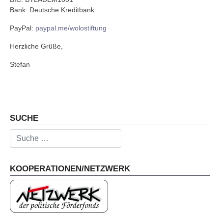
Bank: Deutsche Kreditbank
PayPal:
paypal.me/wolostiftung
Herzliche Grüße,
Stefan
Vorheriger Beitrag: 2023.04.04. - Wohnungslosen_S
Nächster Beitrag: 2023.09.13.-17
Zurück
Weiter
SUCHE
Suchen
KOOPERATIONEN/NETZWERK