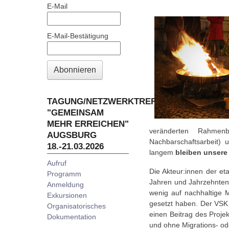
E-Mail
E-Mail-Bestätigung
Abonnieren
TAGUNG/NETZWERKTREFFEN
"GEMEINSAM
MEHR ERREICHEN"
veränderten Rahmen
AUGSBURG
Nachbarschaftsarbeit) 
18.-21.03.2026
langem
bleiben unsere
Aufruf
Die Akteur:innen der et
Programm
Jahren und Jahrzehnten 
Anmeldung
wenig auf nachhaltige
Exkursionen
gesetzt haben. Der VSK
Organisatorisches
einen Beitrag des Proj
Dokumentation
und ohne Migrations- ode