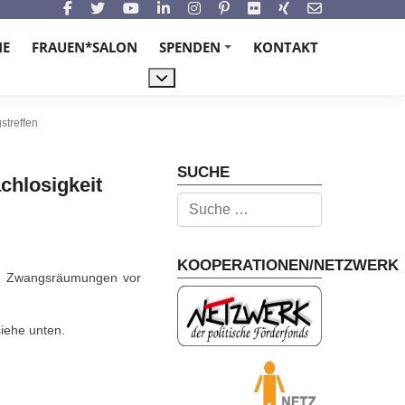
NE
FRAUEN*SALON
SPENDEN
KONTAKT
+
Weitere Informationen: Spenden
streffen
SUCHE
chlosigkeit
Suchen
KOOPERATIONEN/NETZWERK
nd Zwangsräumungen vor
siehe unten.