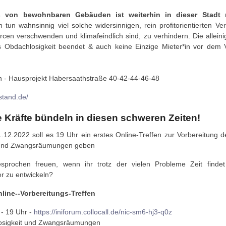
s von bewohnbaren Gebäuden ist weiterhin in dieser Stadt 
 tun wahnsinnig viel solche widersinnigen, rein profitorientierten Ve
urcen verschwenden und klimafeindlich sind, zu verhindern. Die allei
 Obdachlosigkeit beendet & auch keine Einzige Mieter*in vor dem 
h - Hausprojekt Habersaathstraße 40-42-44-46-48
stand.de/
 Kräfte bündeln in diesen schweren Zeiten!
12.2022 soll es 19 Uhr ein erstes Online-Treffen zur Vorbereitung 
 und Zwangsräumungen geben
sprochen freuen, wenn ihr trotz der vielen Probleme Zeit fin
r zu entwickeln?
nline--Vorbereitungs-Treffen
- 19 Uhr -
https://iniforum.collocall.de/nic-sm6-hj3-q0z
osigkeit und Zwangsräumungen