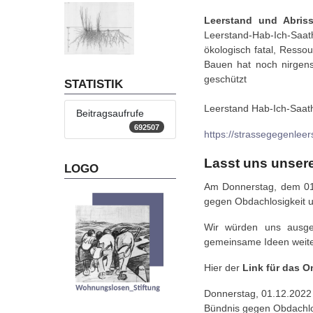
Leerstand und Abris
Leerstand-Hab-Ich-Saath
ökologisch fatal, Resso
Bauen hat noch nirgens
geschützt
STATISTIK
Leerstand Hab-Ich-Saat
Beitragsaufrufe
692507
https://strassegegenleer
Lasst uns unsere
LOGO
Am Donnerstag, dem 01.
gegen Obdachlosigkeit
Wir würden uns ausge
gemeinsame Ideen weite
Hier der
Link für das O
Donnerstag, 01.12.2022 
Bündnis gegen Obdachl