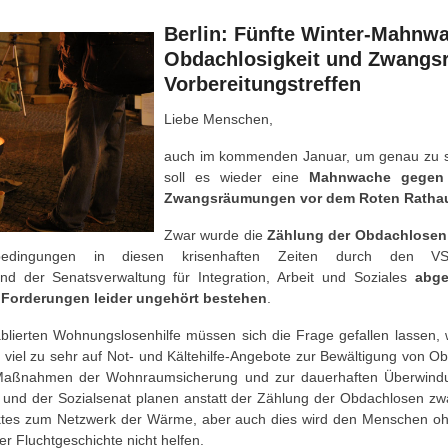
Berlin: Fünfte Winter-Mahnw
Obdachlosigkeit und Zwangs
Vorbereitungstreffen
Liebe Menschen,
auch im kommenden Januar, um genau zu s
soll es wieder eine
Mahnwache gegen 
Zwangsräumungen vor dem Roten Rathaus
Zwar wurde die
Zählung der Obdachlosen 
bedingungen in diesen krisenhaften Zeiten durch den V
und der Senatsverwaltung für Integration, Arbeit und Soziales
abge
 Forderungen leider ungehört bestehen
.
ablierten Wohnungslosenhilfe müssen sich die Frage gefallen lassen, 
viel zu sehr auf Not- und Kältehilfe-Angebote zur Bewältigung von Obd
 Maßnahmen der Wohnraumsicherung und zur dauerhaften Überwindu
 und der Sozialsenat planen anstatt der Zählung der Obdachlosen zwa
ektes zum Netzwerk der Wärme, aber auch dies wird den Menschen o
r Fluchtgeschichte nicht helfen.