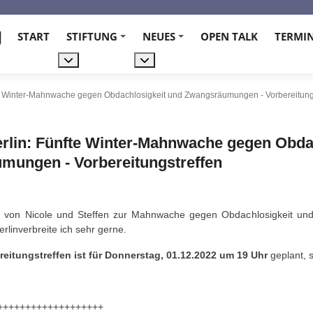
g
START
STIFTUNG
NEUES
OPEN TALK
TERMI
+
+
Weitere Informationen: Stiftung
Weitere Informationen: Neues
fte Winter-Mahnwache gegen Obdachlosigkeit und Zwangsräumungen - Vorbereitung
Berlin: Fünfte Winter-Mahnwache gegen Obda
mungen - Vorbereitungstreffen
t von Nicole und Steffen zur Mahnwache gegen Obdachlosigkeit u
linverbreite ich sehr gerne.
reitungstreffen ist für Donnerstag, 01.12.2022 um 19 Uhr
geplant, 
+++++++++++++++++++