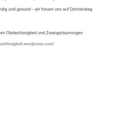
ändig und gesund - wir freuen uns auf Donnerstag
en Obdachlosigkeit und Zwangsräumungen
achlosigkeit.wordpress.com/
Vorheriger Beitrag: 2022.12.02. - 13 Tipps zum U
Nächster Beitrag: 2022.11.17. 
Zurück
Weiter